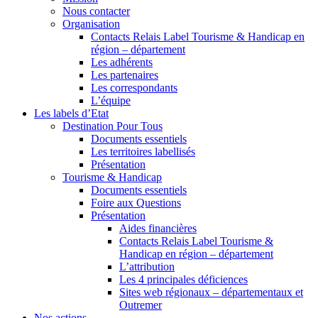
Nous contacter
Organisation
Contacts Relais Label Tourisme & Handicap en
région – département
Les adhérents
Les partenaires
Les correspondants
L’équipe
Les labels d’Etat
Destination Pour Tous
Documents essentiels
Les territoires labellisés
Présentation
Tourisme & Handicap
Documents essentiels
Foire aux Questions
Présentation
Aides financières
Contacts Relais Label Tourisme &
Handicap en région – département
L’attribution
Les 4 principales déficiences
Sites web régionaux – départementaux et
Outremer
Nos actions