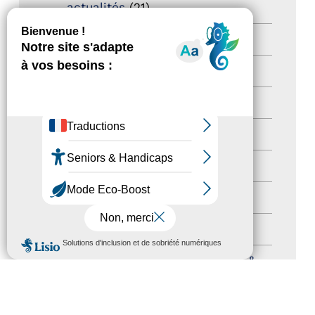
actualités
(21)
Destination Pour Tous
(2)
Territoires labellisés
(2)
Newsetter
(6)
Newsletter pro
(5)
Nos Actions
(112)
Autres événements
(41)
Formation
(15)
MENU
Journées nationales Tourisme &
Handicap
(5)
Salons
(11)