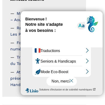
Magazine Tourisme Accessible
– Aout 2026
Rallye Aicha des Gazelles –
Les Petillantes
Formation Communication
numérique
Trophées Horizons – Acteurs
du Tourisme Durable
Atout France – flyer
présentation label Tourisme &
Handicap