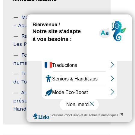
Magazine Tourisme Accessible
– Aout 2026
Rallye Aicha des Gazelles –
Les Petillantes
Formation Communication
numérique
Trophées Horizons – Acteurs
du Tourisme Durable
Atout France – flyer
présentation label Tourisme &
Handicap