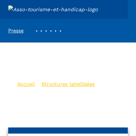
ASSOCIATION TOURISME ET HANDICAPS
REVUE DE PRESSE
Presse
Camping de la
Sensée
Accueil
>
Structures labellisées
>
Camping de la Sensée