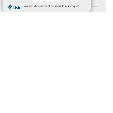
Handicap
(5)
MENU
Salons
(11)
Sommet mondial du tourisme
(1)
Trophées du tourisme accessible
(10)
Presse
(3)
Tourisme accessible international
(1)
ACCESSIBILITÉ
REVUE DE PRESSE
PLAN DU SITE
ACTUALITÉS
MENTIONS LÉGALES
CONFIDENTIALITÉ