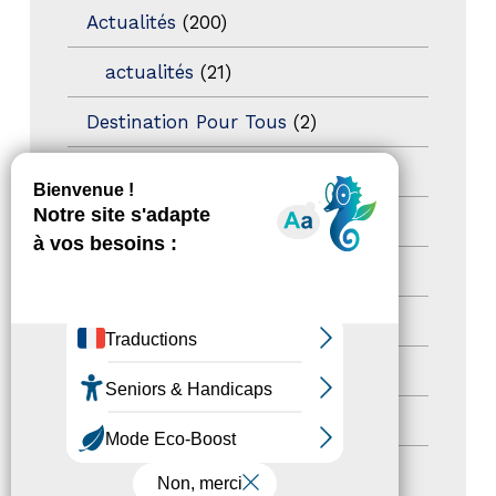
Actualités
(200)
actualités
(21)
Destination Pour Tous
(2)
Territoires labellisés
(2)
Newsetter
(6)
Newsletter pro
(5)
Nos Actions
(112)
Autres événements
(41)
Formation
(15)
Journées nationales Tourisme &