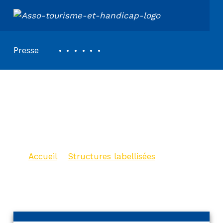
ASSOCIATION TOURISME ET HANDICAPS
REVUE DE PRESSE
Presse
Camping
Etchemendigaraya
**
Accueil
>
Structures labellisées
>
Camping Etchemendigaraya **