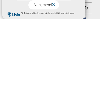
Sommet mondial du tourisme
(1)
MENU
Trophées du tourisme accessible
(10)
Presse
(3)
Tourisme accessible international
(1)
ACCESSIBILITÉ
REVUE DE PRESSE
PLAN DU SITE
ACTUALITÉS
MENTIONS LÉGALES
CONFIDENTIALITÉ