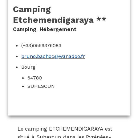
Camping
Etchemendigaraya **
Camping
,
Hébergement
(+33)0559376083
bruno.bachoc@wanadoo.fr
Bourg
64780
SUHESCUN
Le
camping ETCHEMENDIGARAYA est
situé à Suhescun dans les Pyrénées-