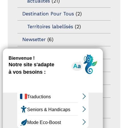
actualités
(21)
Destination Pour Tous
(2)
Territoires labellisés
(2)
Newsetter
(6)
Newsletter pro
(5)
Nos Actions
(112)
Autres événements
(41)
Formation
(15)
Journées nationales Tourisme &
Handicap
(5)
Salons
(11)