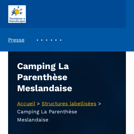
ASSOCIATION TOURISME ET HANDICAPS
REVUE DE PRESSE
Presse
Camping La
Parenthèse
Meslandaise
Accueil
>
Structures labellisées
>
Camping La Parenthèse
Meslandaise