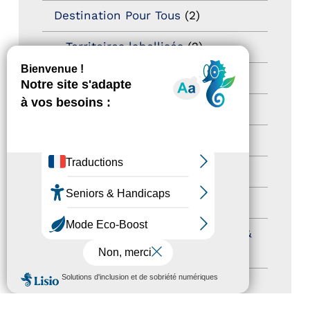
Destination Pour Tous
(2)
Territoires labellisés
(2)
Newsetter
(6)
Newsletter pro
(5)
Nos Actions
(112)
Autres événements
(41)
Formation
(15)
Journées nationales Tourisme &
Handicap
(5)
MENU
Salons
(11)