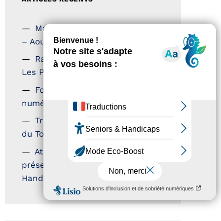
Magazine Tourisme Accessible
– Aout 2026
Rallye Aicha des Gazelles –
Les Petillantes
Formation Communication
numérique
Trophées Horizons – Acteurs
du Tourisme Durable
Atout France – flyer
présentation label Tourisme &
Handicap