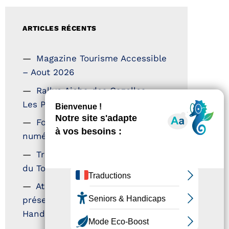
ARTICLES RÉCENTS
Magazine Tourisme Accessible
– Aout 2026
Rallye Aicha des Gazelles –
Les Petillantes
Formation Communication
numérique
Trophées Horizons – Acteurs
du Tourisme Durable
Atout France – flyer
présentation label Tourisme &
Handicap