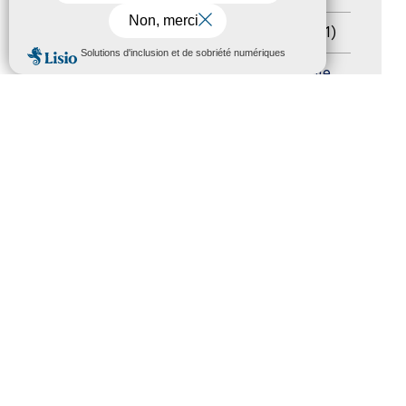
Sommet mondial du tourisme
(1)
MENU
Trophées du tourisme accessible
(10)
Presse
(3)
Tourisme accessible international
(1)
ACCESSIBILITÉ
REVUE DE PRESSE
PLAN DU SITE
ACTUALITÉS
MENTIONS LÉGALES
CONFIDENTIALITÉ