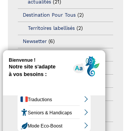
actualités
(21)
Destination Pour Tous
(2)
Territoires labellisés
(2)
Newsetter
(6)
Newsletter pro
(5)
Nos Actions
(112)
Autres événements
(41)
Formation
(15)
Journées nationales Tourisme &
Handicap
(5)
Salons
(11)