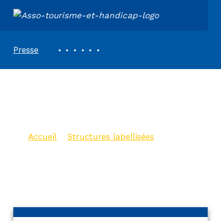
ASSOCIATION TOURISME ET HANDICAPS
REVUE DE PRESSE
Presse
Camping les
Ecluzelles
Accueil
>
Structures labellisées
>
Camping les Ecluzelles