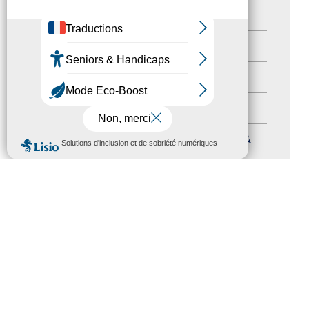
Newsletter pro
(5)
Nos Actions
(112)
Autres événements
(41)
Formation
(15)
MENU
Journées nationales Tourisme &
Handicap
(5)
Salons
(11)
Sommet mondial du tourisme
(1)
Trophées du tourisme accessible
(10)
Presse
(3)