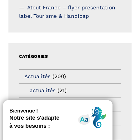
Atout France – flyer présentation
label Tourisme & Handicap
CATÉGORIES
Actualités
(200)
actualités
(21)
Destination Pour Tous
(2)
Territoires labellisés
(2)
Newsetter
(6)