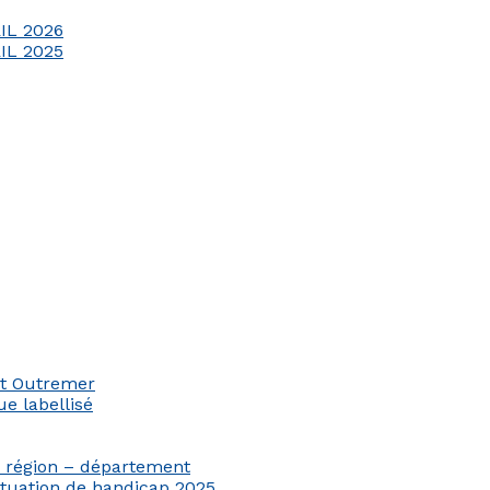
IL 2026
IL 2025
et Outremer
e labellisé
n région – département
ituation de handicap 2025