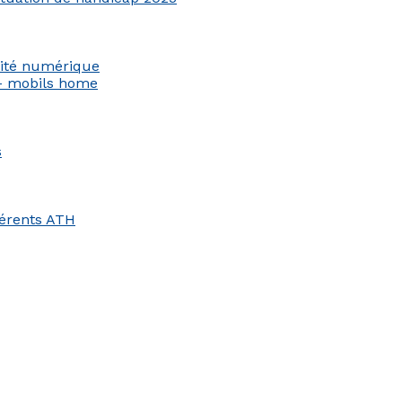
ilité numérique
 – mobils home
s
hérents ATH