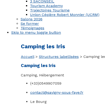
3 SACONSEIL
Tourism Academy
Trajectoires Tourisme
Union Cépière Robert Monnier (UCRM)
Salons 2026
Se former
Témoignages
Skip to menu toggle button
Camping les Iris
Accueil
>
Structures labellisées
>
Camping les
Camping les Iris
Camping
,
Hébergement
(+33)0549907059
contact@savigny-sous-faye.fr
Le Bourg