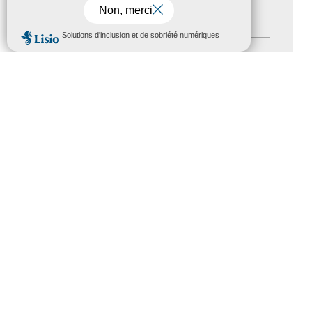
Newsletter pro
(5)
MENU
Nos Actions
(112)
Autres événements
(41)
Formation
(15)
Journées nationales Tourisme &
Handicap
(5)
Salons
(11)
Sommet mondial du tourisme
(1)
Trophées du tourisme accessible
(10)
Presse
(3)