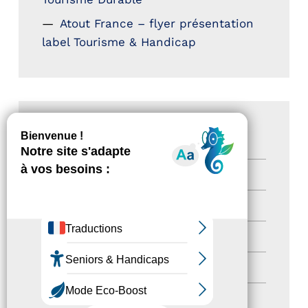
Atout France – flyer présentation
label Tourisme & Handicap
CATÉGORIES
Actualités
(200)
actualités
(21)
Destination Pour Tous
(2)
Territoires labellisés
(2)
Newsetter
(6)