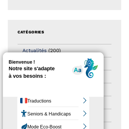
CATÉGORIES
Actualités
(200)
actualités
(21)
Destination Pour Tous
(2)
Territoires labellisés
(2)
Newsetter
(6)
Newsletter pro
(5)
Nos Actions
(112)