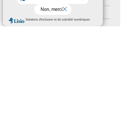
Autres événements
(41)
MENU
Formation
(15)
Journées nationales Tourisme &
Handicap
(5)
Salons
(11)
Sommet mondial du tourisme
(1)
Trophées du tourisme accessible
(10)
Presse
(3)
Tourisme accessible international
(1)