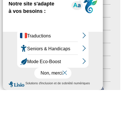
Territoires labellisés
(2)
Newsetter
(6)
Newsletter pro
(5)
Nos Actions
(112)
Autres événements
(41)
Formation
(15)
MENU
Journées nationales Tourisme &
Handicap
(5)
Salons
(11)
Sommet mondial du tourisme
(1)