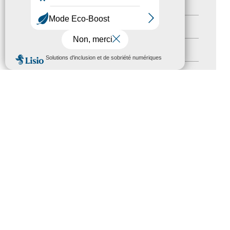
Newsletter pro
(5)
Nos Actions
(112)
Autres événements
(41)
MENU
Formation
(15)
Journées nationales Tourisme &
Handicap
(5)
Salons
(11)
Sommet mondial du tourisme
(1)
Trophées du tourisme accessible
(10)
Presse
(3)