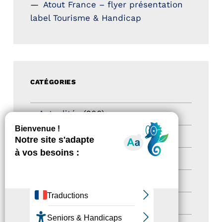
Atout France – flyer présentation
label Tourisme & Handicap
CATÉGORIES
Actualités
(200)
actualités
(21)
Destination Pour Tous
(2)
Territoires labellisés
(2)
Newsetter
(6)