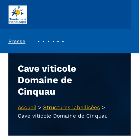
ASSOCIATION TOURISME ET HANDICAPS
REVUE DE PRESSE
Presse
Cave viticole
Domaine de
Cinquau
Accueil
>
Structures labellisées
>
Cave viticole Domaine de Cinquau