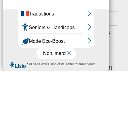
Autres événements
(41)
Formation
(15)
Journées nationales Tourisme &
Handicap
(5)
Salons
(11)
MENU
Sommet mondial du tourisme
(1)
Trophées du tourisme accessible
(10)
Presse
(3)
Tourisme accessible international
(1)