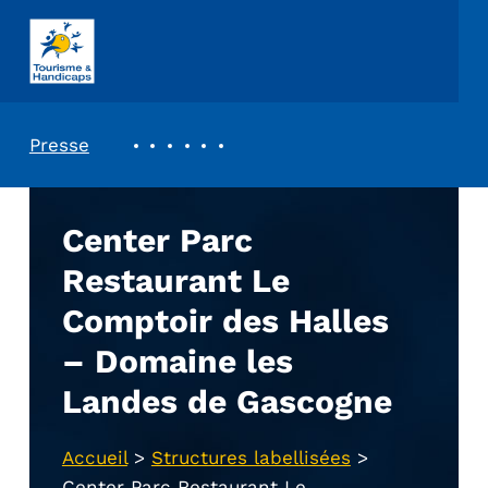
ASSOCIATION TOURISME ET HANDICAPS
REVUE DE PRESSE
Presse
Center Parc
Restaurant Le
Comptoir des Halles
– Domaine les
Landes de Gascogne
Accueil
>
Structures labellisées
>
Center Parc Restaurant Le