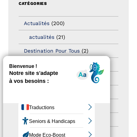
CATÉGORIES
Actualités
(200)
actualités
(21)
Destination Pour Tous
(2)
Territoires labellisés
(2)
Newsetter
(6)
Newsletter pro
(5)
Nos Actions
(112)
Autres événements
(41)
Formation
(15)