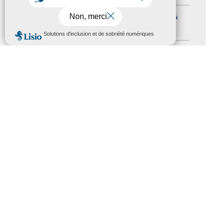
Journées nationales Tourisme &
Handicap
(5)
MENU
Salons
(11)
Sommet mondial du tourisme
(1)
Trophées du tourisme accessible
(10)
Presse
(3)
Tourisme accessible international
(1)
ACCESSIBILITÉ
REVUE DE PRESSE
PLAN DU SITE
ACTUALITÉS