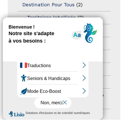
Destination Pour Tous
(2)
Territoires labellisés
(2)
Newsetter
(6)
Newsletter pro
(5)
Nos Actions
(112)
Autres événements
(41)
Formation
(15)
Journées nationales Tourisme &
Handicap
(5)
MENU
Salons
(11)