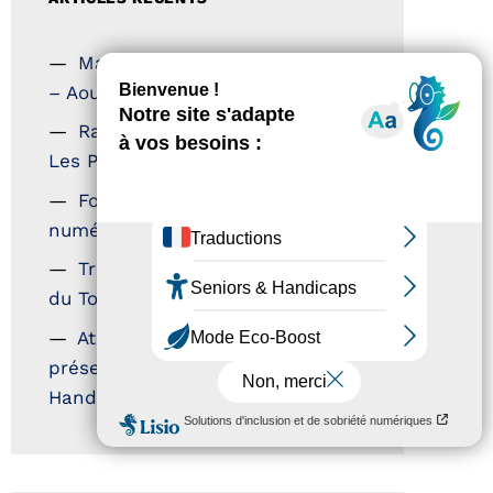
Magazine Tourisme Accessible
– Aout 2026
Rallye Aicha des Gazelles –
Les Petillantes
Formation Communication
numérique
Trophées Horizons – Acteurs
du Tourisme Durable
Atout France – flyer
présentation label Tourisme &
Handicap