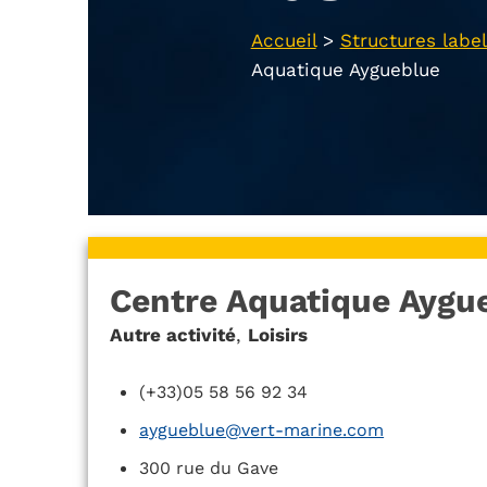
Accueil
>
Structures label
Aquatique Aygueblue
Centre Aquatique Aygu
Autre activité
,
Loisirs
(+33)05 58 56 92 34
aygueblue@vert-marine.com
300 rue du Gave