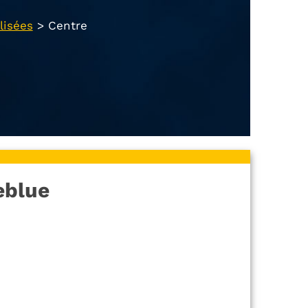
lisées
>
Centre
eblue