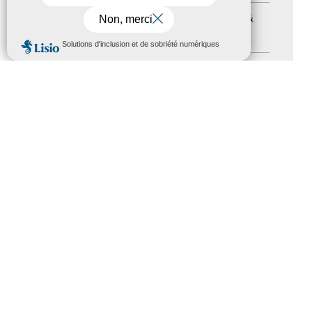
Journées nationales Tourisme &
Handicap
(5)
MENU
Salons
(11)
Sommet mondial du tourisme
(1)
Trophées du tourisme accessible
(10)
Presse
(3)
Tourisme accessible international
(1)
ACCESSIBILITÉ
REVUE DE PRESSE
PLAN DU SITE
ACTUALITÉS