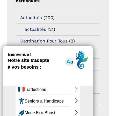
CATÉGORIES
Actualités
(200)
actualités
(21)
Destination Pour Tous
(2)
Territoires labellisés
(2)
Newsetter
(6)
Newsletter pro
(5)
Nos Actions
(112)
Autres événements
(41)
Formation
(15)