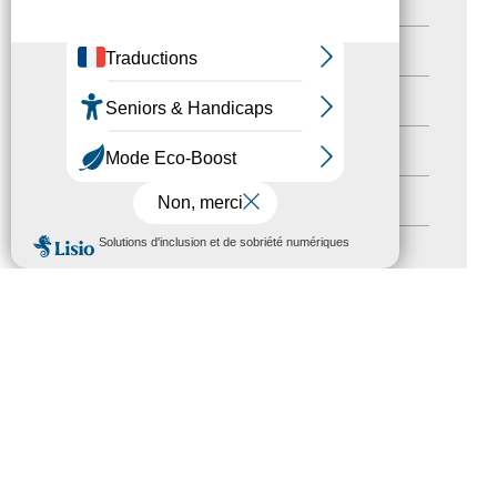
Destination Pour Tous
(2)
Territoires labellisés
(2)
Newsetter
(6)
Newsletter pro
(5)
Nos Actions
(112)
MENU
Autres événements
(41)
Formation
(15)
Journées nationales Tourisme &
Handicap
(5)
Salons
(11)
Sommet mondial du tourisme
(1)