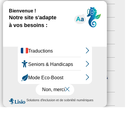
Newsetter
(6)
Newsletter pro
(5)
Nos Actions
(112)
Autres événements
(41)
Formation
(15)
Journées nationales Tourisme &
Handicap
(5)
MENU
Salons
(11)
Sommet mondial du tourisme
(1)
Trophées du tourisme accessible