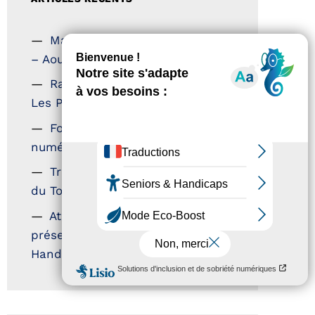
Magazine Tourisme Accessible
– Aout 2026
Rallye Aicha des Gazelles –
Les Petillantes
Formation Communication
numérique
Trophées Horizons – Acteurs
du Tourisme Durable
Atout France – flyer
présentation label Tourisme &
Handicap