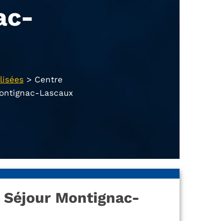
ac-
lisées
>
Centre
Montignac-Lascaux
e Séjour Montignac-