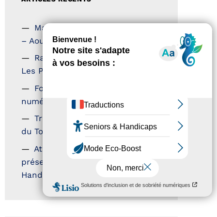
Magazine Tourisme Accessible
– Aout 2026
Rallye Aicha des Gazelles –
Les Petillantes
Formation Communication
numérique
Trophées Horizons – Acteurs
du Tourisme Durable
Atout France – flyer
présentation label Tourisme &
Handicap