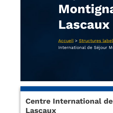
Montign
Lascaux
Accueil
>
Structures label
International de Séjour 
Centre International d
Lascaux