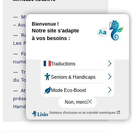
Magazine Tourisme Accessible
– Aout 2026
Rallye Aicha des Gazelles –
Les Petillantes
Formation Communication
numérique
Trophées Horizons – Acteurs
du Tourisme Durable
Atout France – flyer
présentation label Tourisme &
Handicap