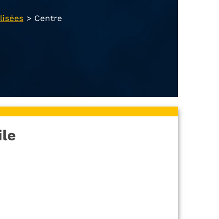
lisées
>
Centre
ile