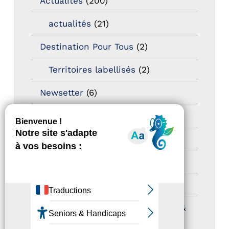
Actualités
(200)
actualités
(21)
Destination Pour Tous
(2)
Territoires labellisés
(2)
Newsetter
(6)
Newsletter pro
(5)
Nos Actions
(112)
Autres événements
(41)
Formation
(15)
Journées nationales Tourisme &
Handicap
(5)