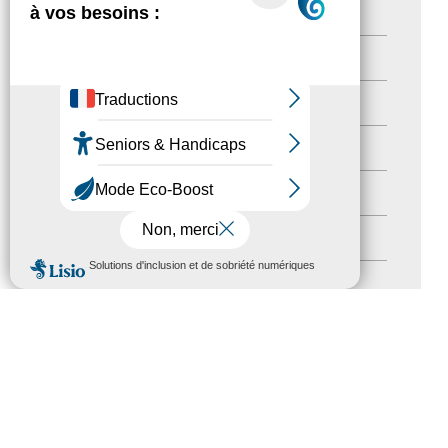
actualités
(21)
Destination Pour Tous
(2)
Territoires labellisés
(2)
Newsetter
(6)
Newsletter pro
(5)
Nos Actions
(112)
MENU
Autres événements
(41)
Formation
(15)
Journées nationales Tourisme &
Handicap
(5)
Salons
(11)