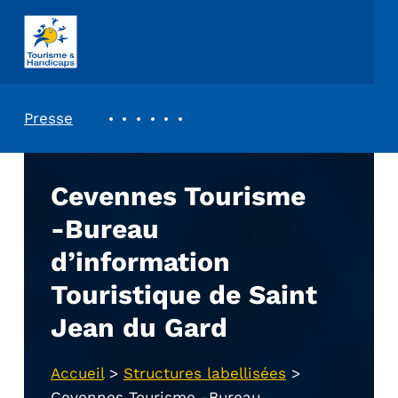
ASSOCIATION TOURISME ET HANDICAPS
REVUE DE PRESSE
Presse
Cevennes Tourisme
-Bureau
d’information
Touristique de Saint
Jean du Gard
Accueil
>
Structures labellisées
>
Cevennes Tourisme -Bureau