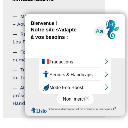
Magazine Tourisme Accessible
– Aout 2026
Rallye Aicha des Gazelles –
Les Petillantes
Formation Communication
numérique
Trophées Horizons – Acteurs
du Tourisme Durable
Atout France – flyer
présentation label Tourisme &
Handicap