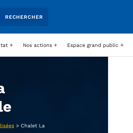
Etat
Nos actions
Espace grand public
a
le
lisées
>
Chalet La