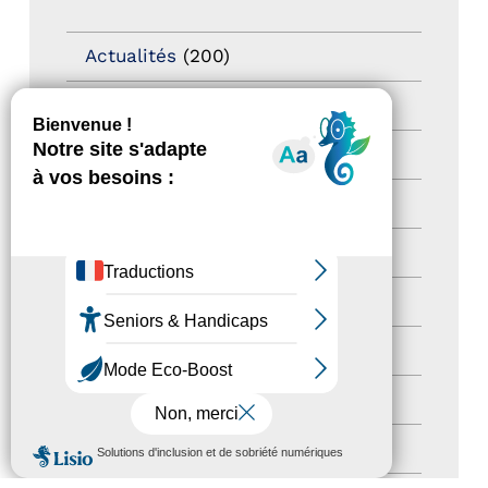
Actualités
(200)
actualités
(21)
Destination Pour Tous
(2)
Territoires labellisés
(2)
Newsetter
(6)
Newsletter pro
(5)
Nos Actions
(112)
Autres événements
(41)
MENU
Formation
(15)