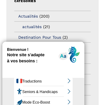
CATÉGORIES
Actualités
(200)
actualités
(21)
Destination Pour Tous
(2)
Territoires labellisés
(2)
Newsetter
(6)
Newsletter pro
(5)
Nos Actions
(112)
Autres événements
(41)
Formation
(15)