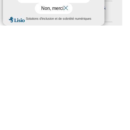
Journées nationales Tourisme &
Handicap
(5)
MENU
Salons
(11)
Sommet mondial du tourisme
(1)
Trophées du tourisme accessible
(10)
Presse
(3)
Tourisme accessible international
(1)
ACCESSIBILITÉ
REVUE DE PRESSE
PLAN DU SITE
ACTUALITÉS