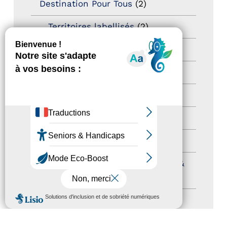
Destination Pour Tous
(2)
Territoires labellisés
(2)
Newsetter
(6)
Newsletter pro
(5)
Nos Actions
(112)
Autres événements
(41)
Formation
(15)
Journées nationales Tourisme &
Handicap
(5)
MENU
Salons
(11)
Sommet mondial du tourisme
(1)