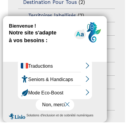
Destination Pour Tous
(2)
Territoires labellisés
(2)
Newsetter
(6)
Newsletter pro
(5)
Nos Actions
(112)
Autres événements
(41)
Formation
(15)
Journées nationales Tourisme &
Handicap
(5)
MENU
Salons
(11)
Sommet mondial du tourisme
(1)