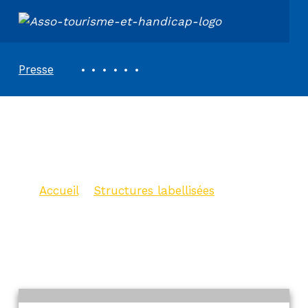
ASSOCIATION TOURISME ET HANDICAPS
REVUE DE PRESSE
Presse
Chambre d’hôtes
Hildegarde
Accueil
>
Structures labellisées
>
Chambre d’hôtes Hildegarde