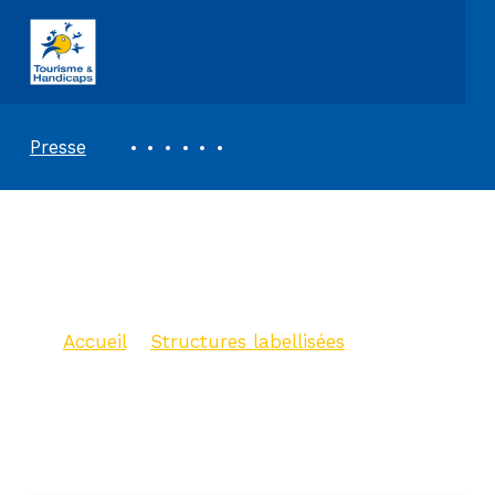
ASSOCIATION TOURISME ET HANDICAPS
REVUE DE PRESSE
Presse
Chambre d’Hôtes –
La Ferme Chauvet
Accueil
>
Structures labellisées
>
Chambre d’Hôtes – La Ferme
Chauvet