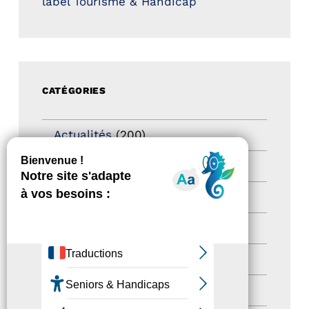
label Tourisme & Handicap
CATÉGORIES
Actualités
(200)
actualités
(21)
Destination Pour Tous
(2)
Territoires labellisés
(2)
Newsetter
(6)
Newsletter pro
(5)