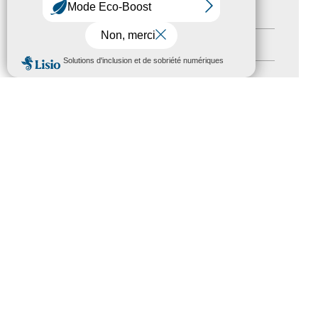
Nos Actions
(112)
Autres événements
(41)
MENU
Formation
(15)
Journées nationales Tourisme &
Handicap
(5)
Salons
(11)
Sommet mondial du tourisme
(1)
Trophées du tourisme accessible
(10)
Presse
(3)
Tourisme accessible international
(1)