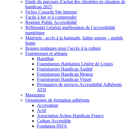
Etude du parcours d’achat des clientèles en situation de
handicap 2025
Fiches Conseils Site Internet
Facile à lire et à comprendre
Registre Public Accessibilité
Référentiel Général amélioration de l’accessibilité
numérique
Matériels : accès à la baignade, balise sonore – mobils
home
Bonnes pratiques pour l’accès à la culture
Fournisseurs et artisans
Handibat
Fournisseurs Habitation Légère de Loisirs
Fournisseurs Handicap Auditif
Fournisseurs Handicap Moteur
Fournisseurs Handicap Visuel
Prestataires de services Accessibilité Adhérents
ATH
Magazines
Organismes de formation adhérents
Accessitour
Actif
Association Action Handicap France
Culture Accessible
Fondation INFA