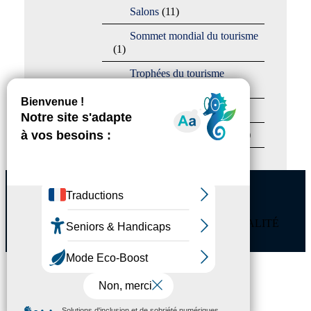
Salons
(11)
Sommet mondial du tourisme
(1)
Trophées du tourisme
accessible
(10)
Presse
(3)
Tourisme accessible international
(1)
ACCESSIBILITÉ
REVUE DE PRESSE
PLAN DU SITE
ACTUALITÉS
MENTIONS LÉGALES
CONFIDENTIALITÉ