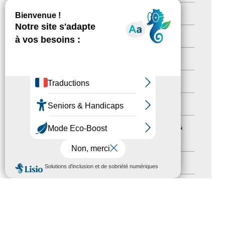
Newsetter
(6)
Newsletter pro
(5)
Nos Actions
(112)
Autres événements
(41)
Formation
(15)
Journées nationales Tourisme &
Handicap
(5)
MENU
Salons
(11)
Sommet mondial du tourisme
(1)
Trophées du tourisme accessible
(10)