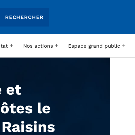
Etat
Nos actions
Espace grand public
 et
ôtes le
 Raisins