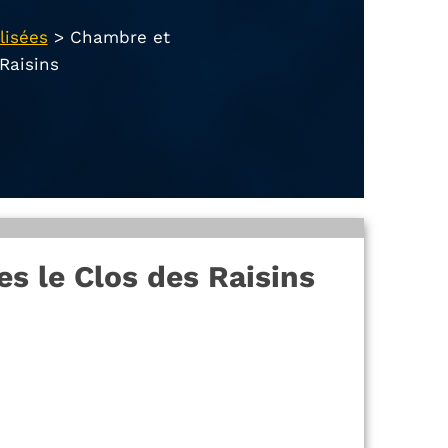
lisées
>
Chambre et
 Raisins
s le Clos des Raisins