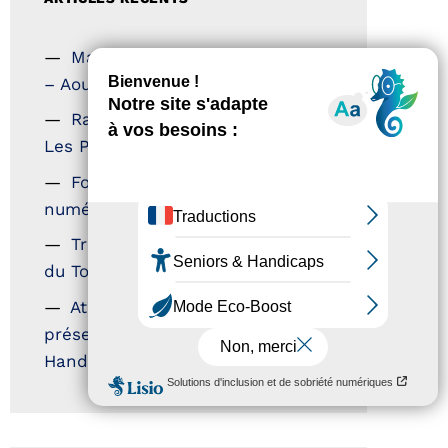
Magazine Tourisme Accessible
– Aout 2026
Rallye Aicha des Gazelles –
Les Petillantes
Formation Communication
numérique
Trophées Horizons – Acteurs
du Tourisme Durable
Atout France – flyer
présentation label Tourisme &
Handicap