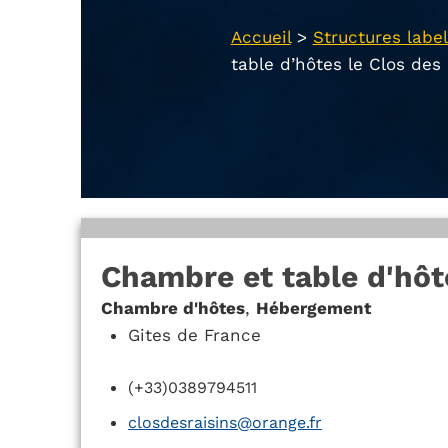
Accueil
>
Structures label
table d’hôtes le Clos des
Chambre et table d'hôte
Chambre d'hôtes
,
Hébergement
Gites de France
(+33)0389794511
closdesraisins@orange.fr