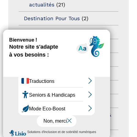
actualités
(21)
Destination Pour Tous
(2)
Territoires labellisés
(2)
Newsetter
(6)
Newsletter pro
(5)
Nos Actions
(112)
Autres événements
(41)
Formation
(15)
Journées nationales Tourisme &
Handicap
(5)
MENU
Salons
(11)