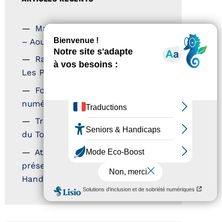
Magazine Tourisme Accessible
– Aout 2026
Rallye Aicha des Gazelles –
Les Petillantes
Formation Communication
numérique
Trophées Horizons – Acteurs
du Tourisme Durable
Atout France – flyer
présentation label Tourisme &
Handicap