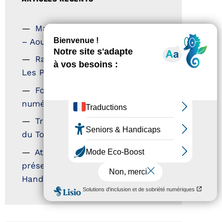
Magazine Tourisme Accessible
– Aout 2026
Rallye Aicha des Gazelles –
Les Petillantes
Formation Communication
numérique
Trophées Horizons – Acteurs
du Tourisme Durable
Atout France – flyer
présentation label Tourisme &
Handicap