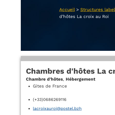
Accueil
>
Structures label
d’hôtes La croix au Roi
Chambres d'hôtes La cr
Chambre d'hôtes
,
Hébergement
Gites de France
(+33)0686269116
lacroixauroi@postel.bzh