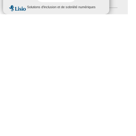
Handicap
(5)
MENU
Salons
(11)
Sommet mondial du tourisme
(1)
Trophées du tourisme accessible
(10)
Presse
(3)
Tourisme accessible international
(1)
ACCESSIBILITÉ
REVUE DE PRESSE
PLAN DU SITE
ACTUALITÉS
MENTIONS LÉGALES
CONFIDENTIALITÉ