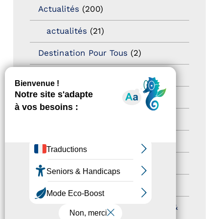
Actualités
(200)
actualités
(21)
Destination Pour Tous
(2)
Territoires labellisés
(2)
Newsetter
(6)
Newsletter pro
(5)
Nos Actions
(112)
Autres événements
(41)
Formation
(15)
Journées nationales Tourisme &