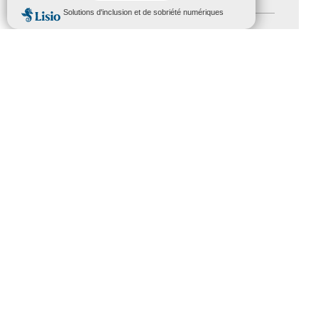
MENU
Salons
(11)
Sommet mondial du tourisme
(1)
Trophées du tourisme accessible
(10)
Presse
(3)
Tourisme accessible international
(1)
ACCESSIBILITÉ
REVUE DE PRESSE
PLAN DU SITE
ACTUALITÉS
MENTIONS LÉGALES
CONFIDENTIALITÉ