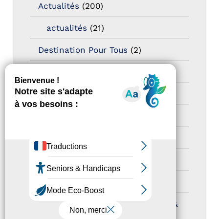
Actualités
(200)
actualités
(21)
Destination Pour Tous
(2)
Territoires labellisés
(2)
Newsetter
(6)
Newsletter pro
(5)
Nos Actions
(112)
Autres événements
(41)
Formation
(15)
Journées nationales Tourisme &
Handicap
(5)