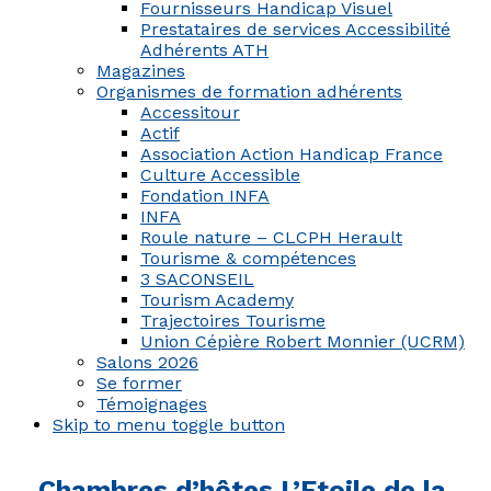
Fournisseurs Handicap Visuel
Prestataires de services Accessibilité
Adhérents ATH
Magazines
Organismes de formation adhérents
Accessitour
Actif
Association Action Handicap France
Culture Accessible
Fondation INFA
INFA
Roule nature – CLCPH Herault
Tourisme & compétences
3 SACONSEIL
Tourism Academy
Trajectoires Tourisme
Union Cépière Robert Monnier (UCRM)
Salons 2026
Se former
Témoignages
Skip to menu toggle button
Chambres d’hôtes L’Etoile de la