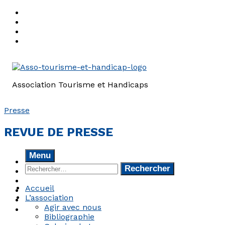
Aller
à
Aller
la
au
Aller
navigation
contenu
au
Aller
principale
principal
pied
à
de
la
page
barre
du
latérale
Association Tourisme et Handicaps
site
de
navigation
Presse
REVUE DE PRESSE
Menu
Rechercher :
Accueil
L’association
Agir avec nous
Bibliographie