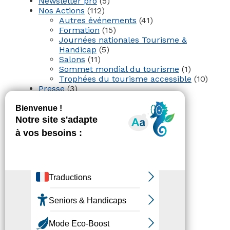
Newsletter pro
(5)
Nos Actions
(112)
Autres événements
(41)
Formation
(15)
Journées nationales Tourisme &
Handicap
(5)
Salons
(11)
Sommet mondial du tourisme
(1)
Trophées du tourisme accessible
(10)
Presse
(3)
Tourisme accessible international
(1)
Accessibilité
Revue de Presse
Plan du site
Actualités
Mentions légales
Confidentialité