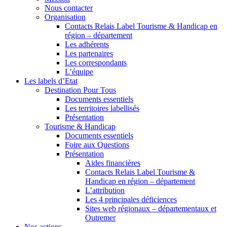
Nous contacter
Organisation
Contacts Relais Label Tourisme & Handicap en
région – département
Les adhérents
Les partenaires
Les correspondants
L’équipe
Les labels d’Etat
Destination Pour Tous
Documents essentiels
Les territoires labellisés
Présentation
Tourisme & Handicap
Documents essentiels
Foire aux Questions
Présentation
Aides financières
Contacts Relais Label Tourisme &
Handicap en région – département
L’attribution
Les 4 principales déficiences
Sites web régionaux – départementaux et
Outremer
Nos actions