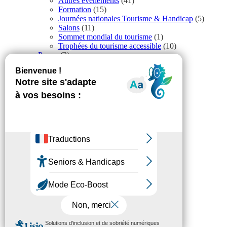
Autres événements
(41)
Formation
(15)
Journées nationales Tourisme & Handicap
(5)
Salons
(11)
Sommet mondial du tourisme
(1)
Trophées du tourisme accessible
(10)
Presse
(3)
Tourisme accessible international
(1)
Accessibilité
Revue de Presse
Plan du site
Actualités
Mentions légales
Confidentialité