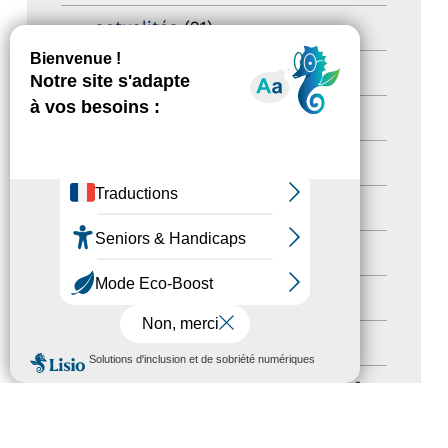
actualités
(21)
Destination Pour Tous
(2)
Territoires labellisés
(2)
Newsetter
(6)
Newsletter pro
(5)
Nos Actions
(112)
Autres événements
(41)
Formation
(15)
MENU
Journées nationales Tourisme &
Handicap
(5)