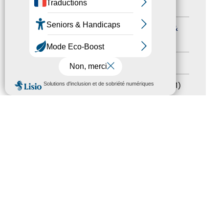
Formation
(15)
Journées nationales Tourisme &
Handicap
(5)
Salons
(11)
MENU
Sommet mondial du tourisme
(1)
Trophées du tourisme accessible
(10)
Presse
(3)
Tourisme accessible international
(1)
ACCESSIBILITÉ
REVUE DE PRESSE