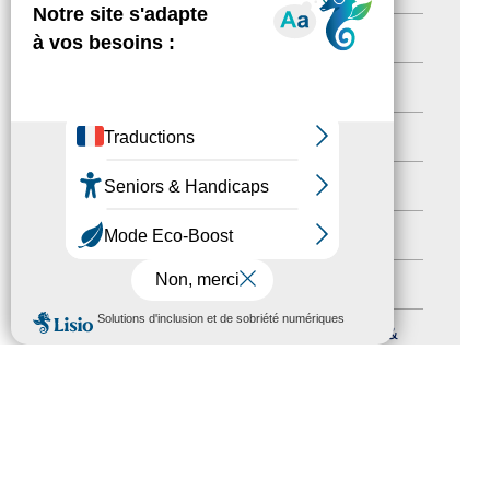
Territoires labellisés
(2)
Newsetter
(6)
Newsletter pro
(5)
Nos Actions
(112)
Autres événements
(41)
Formation
(15)
MENU
Journées nationales Tourisme &
Handicap
(5)
Salons
(11)
Sommet mondial du tourisme
(1)