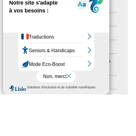
Newsletter pro
(5)
Nos Actions
(112)
Autres événements
(41)
Formation
(15)
Journées nationales Tourisme &
Handicap
(5)
Salons
(11)
MENU
Sommet mondial du tourisme
(1)
Trophées du tourisme accessible
(10)
Presse
(3)