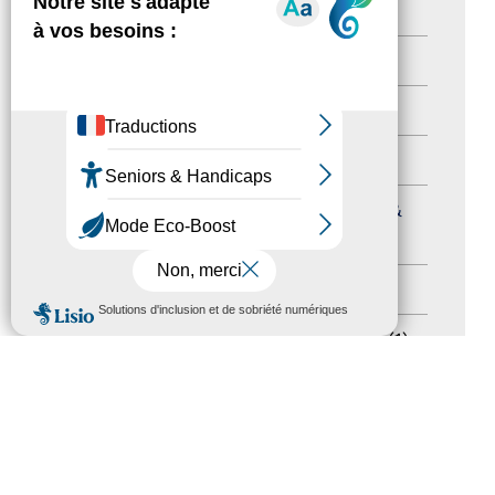
Newsletter pro
(5)
Nos Actions
(112)
Autres événements
(41)
Formation
(15)
Journées nationales Tourisme &
Handicap
(5)
Salons
(11)
MENU
Sommet mondial du tourisme
(1)
Trophées du tourisme accessible
(10)
Presse
(3)